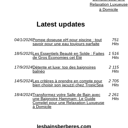
Relaxation Luxueuse
à Domicile
Latest updates
04/1/2026
Pompe doseuse pH pour piscine : tout
751
savoir pour une eau toujours parfaite
Hits
18/5/2025
Les Essentiels Beauté en Solde : Faites
1 516
de Gros Économies cet Été
Hits
17/9/2024
Détente et luxe: top des baignoires
2 115
balnéo
Hits
14/5/2024
Les critères à prendre en compte pour
2 705
bien choisir son jacuzzi chez TropicSpa
Hits
18/4/2024
Transformez votre Salle de Bain avec
2 261
une Baignoire Hammam: Le Guide
Hits
Complet pour une Relaxation Luxueuse
à Domicile
lesbainsberberes.com